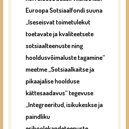
Euroopa Sotsiaalfondi suuna
„Iseseisvat toimetulekut
toetavate ja kvaliteetsete
sotsiaalteenuste ning
hooldusvõimaluste tagamine“
meetme „Sotsiaalkaitse ja
pikaajalise hoolduse
kättesaadavus“ tegevuse
„Integreeritud, isikukeskse ja
paindliku
erihoolekandeteenuste