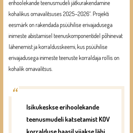
erihoolekande teenusmudeli jätkurakendamine
kohalikus omavalitsuses 2025–2026“. Projekti
eesmärk on rakendada psüühilise erivajadusega
inimeste abistamisel teenuskomponentidel põhinevat
lähenemist ja korraldusskeemi, kus psüühilise
erivajadusega inimeste teenuste korraldaja rollis on
kohalik omavalitsus.
Isikukeskse erihoolekande
teenusmudeli katsetamist KOV
korralduse baasil viiakse läbi