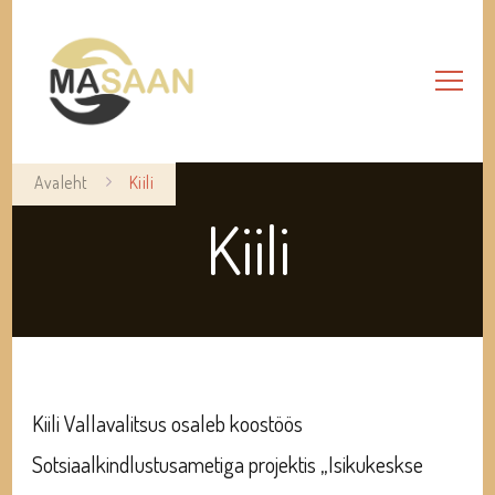
Avaleht
Kiili
Kiili
Kiili Vallavalitsus osaleb koostöös
Sotsiaalkindlustusametiga projektis „Isikukeskse