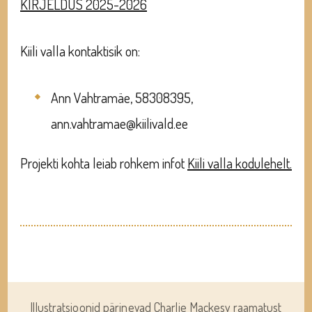
KIRJELDUS 2025-2026
Kiili valla kontaktisik on:
Ann Vahtramäe, 58308395,
ann.vahtramae@kiilivald.ee
Projekti kohta leiab rohkem infot
Kiili valla kodulehelt.
Illustratsioonid pärinevad Charlie Mackesy raamatust