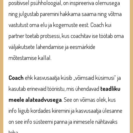
positiivsel psühholoogial, on inspireeriva olemusega
ning julgustab paremini hakkama saama ning võtma
vastutust oma elu ja kogemuste eest. Coach kui
partner toetab protsessi, kus coachitav ise töötab oma
väljakutsete lahendamise ja eesmärkide
mõtestamise kallal.
Coach
ehk kasvusaatja küsib „võimsaid küsimusi“ ja
kasutab erinevaid tööriistu, mis ühendavad
teadliku
meele alateadvusega
. See on võimas olek, kus
info liigub kordades kiiremini ja kasvusaatja ülesanne
on see info süsteemi panna ja inimesele nähtavaks
teha.