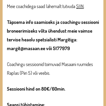
Meie coachidega saad lähemalt tutvuda
SIIN
.
Täpsema info saamiseks ja coachingu sessiooni
broneerimiseks võta ühendust meie vaimse
tervise heaolu spetsialisti Margitiga:
margit@masaan.ee või 5177979
Coachingu sessioonid toimuvad Masaani ruumides
Raplas (Piiri 5) või veebis.
Sessiooni hind on 80€/60min.
Seansi tühistamine: