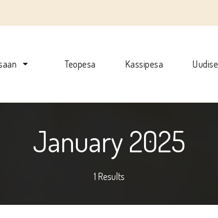
saan
Teopesa
Kassipesa
Uudis
January 2025
1 Results