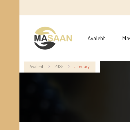
Avaleht
Ma
Avaleht
2025
January