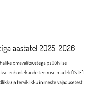
tiga aastatel 2025-2026
halike omavalitsustega psüühilise
skse erihoolekande teenuse mudeli (ISTE)
likku ja terviklikku inimeste vajadusetest